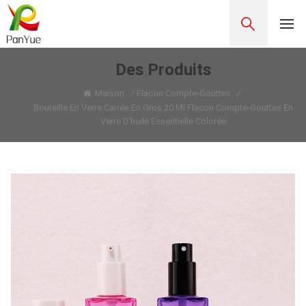
Des Produits
Maison
/
Flacon Compte-Gouttes
/
Bouteille En Verre Carrée En Gros 20 Ml Flacon Compte-Gouttes En
Verre D'huile Essentielle Colorée