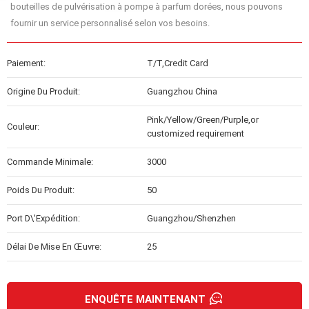
bouteilles de pulvérisation à pompe à parfum dorées,
nous pouvons
fournir un service personnalisé selon vos besoins.
Paiement:
T/T,Credit Card
Origine Du Produit:
Guangzhou China
Pink/Yellow/Green/Purple,or
Couleur:
customized requirement
Commande Minimale:
3000
Poids Du Produit:
50
Port D\'expédition:
Guangzhou/Shenzhen
Délai De Mise En Œuvre:
25
ENQUÊTE MAINTENANT