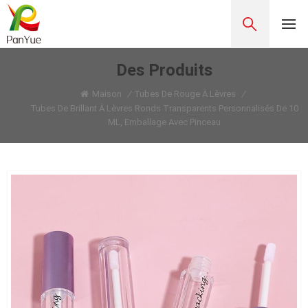
Des Produits
Maison
/
Tubes De Rouge À Lèvres
/
Tubes De Brillant À Lèvres Ronds Transparents Personnalisés De 10
ML, Emballage Avec Pinceau