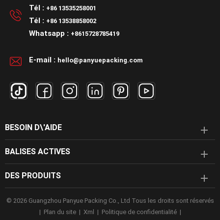
personnalisée
Couleur personnalisée
Tél :
+86 13535258001
Tél :
+86 13538858002
Whatsapp :
+8615728785419
E-mail :
hello@panyuepacking.com
BESOIN D\'AIDE
BALISES ACTIVES
DES PRODUITS
© 2026 Guangzhou Panyue Packing Co., Ltd Tous les droits sont réservés
|
Plan du site
|
Xml
|
Politique de confidentialité
|