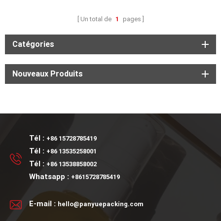
Un total de
1
pages
Catégories
Nouveaux Produits
Tél :
+86 15728785419
Tél :
+86 13535258001
Tél :
+86 13538858002
Whatsapp :
+8615728785419
E-mail :
hello@panyuepacking.com