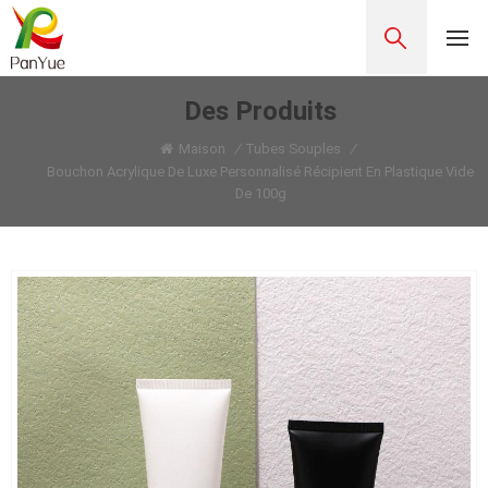
Des Produits
Maison
/
Tubes Souples
/
Bouchon Acrylique De Luxe Personnalisé Récipient En Plastique Vide
De 100g