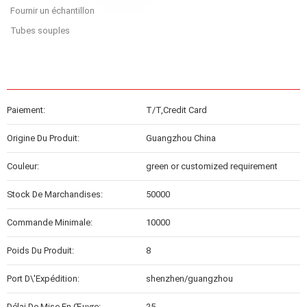
Fournir un échantillon
Tubes souples
Paiement:
T/T,Credit Card
Origine Du Produit:
Guangzhou China
Couleur:
green or customized requirement
Stock De Marchandises:
50000
Commande Minimale:
10000
Poids Du Produit:
8
Port D\'expédition:
shenzhen/guangzhou
Délai De Mise En Œuvre:
25