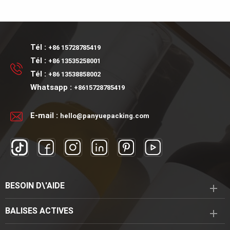
écologique d'OEM
personnels
design Fournir un
Nouveau design Fournir un
100ml
échantillon Tubes
échantillon Tubes
souples
souples
Tél :
+86 15728785419
Tél :
+86 13535258001
Tél :
+86 13538858002
Whatsapp :
+8615728785419
E-mail :
hello@panyuepacking.com
BESOIN D\'AIDE
BALISES ACTIVES