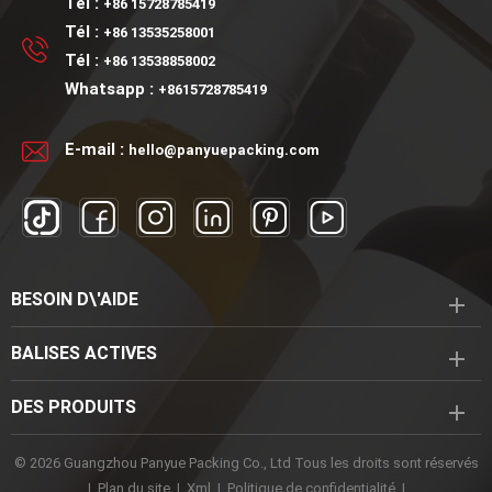
Tél :
+86 15728785419
Tél :
+86 13535258001
Tél :
+86 13538858002
Whatsapp :
+8615728785419
E-mail :
hello@panyuepacking.com
BESOIN D\'AIDE
BALISES ACTIVES
DES PRODUITS
© 2026 Guangzhou Panyue Packing Co., Ltd Tous les droits sont réservés
|
Plan du site
|
Xml
|
Politique de confidentialité
|